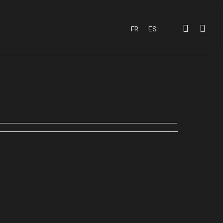
accoun
CART
FR
ES